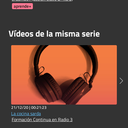
aprende+
Vídeos de la misma serie
21/12/20 |
00:21:23
4
La cocina sarda
A
Formación Continua en Radio 3
F