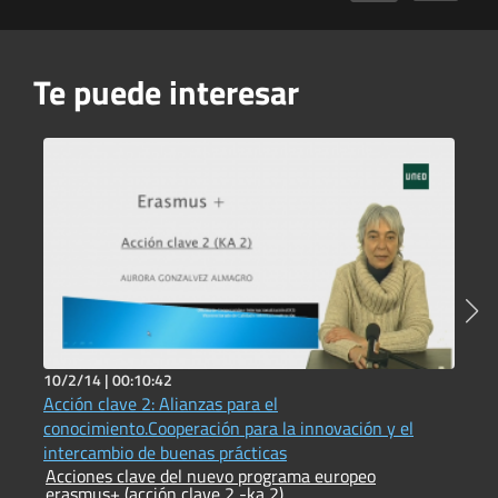
Te puede interesar
10/2/14 |
00:10:42
2
Acción clave 2: Alianzas para el
C
C
conocimiento.Cooperación para la innovación y el
intercambio de buenas prácticas
Acciones clave del nuevo programa europeo
erasmus+ (acción clave 2 -ka 2)