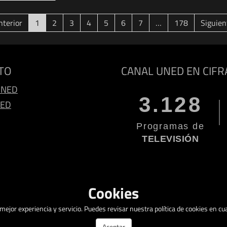
(current)
terior
1
2
3
4
5
6
7
…
178
Siguie
TO
CANAL UNED EN CIFR
UNED
3.128
NED
Programas de
TELEVISIÓN
Cookies
a mejor experiencia y servicio. Puedes revisar nuestra política de cookies en 
Aceptar