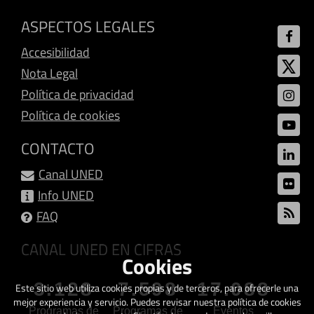
ASPECTOS LEGALES
Accesibilidad
Nota Legal
Política de privacidad
Política de cookies
CONTACTO
Canal UNED
Info UNED
FAQ
CANAL UNED EN CIFRAS
Cookies
3.128
7.598
17.088
Este sitio web utiliza cookies propias y de terceros, para ofrecerle una
mejor experiencia y servicio. Puedes revisar nuestra política de cookies
Programas de
Programas de
Eventos