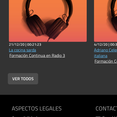
21/12/20 |
00:21:23
4/12/20 |
00:
La cocina sarda
Adriano Cele
Formación Continua en Radio 3
italiana
Formación C
VER TODOS
ASPECTOS LEGALES
CONTAC