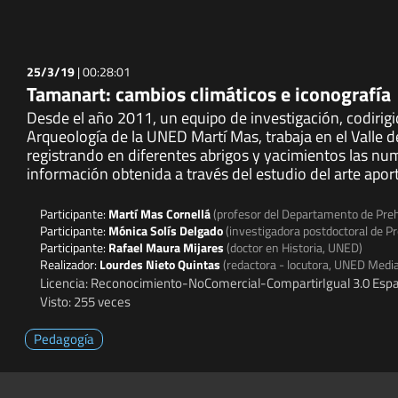
25/3/19
|
00:28:01
Tamanart: cambios climáticos e iconografía
Desde el año 2011, un equipo de investigación, codirigi
Arqueología de la UNED Martí Mas, trabaja en el Valle d
registrando en diferentes abrigos y yacimientos las nu
información obtenida a través del estudio del arte apor
Participante:
Martí Mas Cornellá
(profesor del Departamento de Preh
Participante:
Mónica Solís Delgado
(investigadora postdoctoral de Pr
Participante:
Rafael Maura Mijares
(doctor en Historia, UNED)
Realizador:
Lourdes Nieto Quintas
(redactora - locutora, UNED Medi
Licencia: Reconocimiento-NoComercial-CompartirIgual 3.0 Espa
Visto: 255 veces
Pedagogía