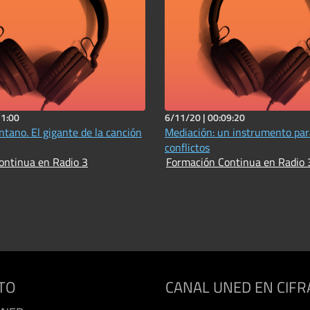
31:00
6/11/20 |
00:09:20
ntano. El gigante de la canción
Mediación: un instrumento par
conflictos
ontinua en Radio 3
Formación Continua en Radio 
TO
CANAL UNED EN CIFR