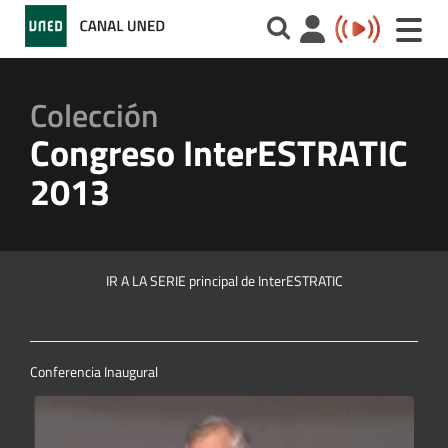
Toggle
naviga
Colección
Congreso InterESTRATIC
2013
IR A LA SERIE principal de InterESTRATIC
Conferencia Inaugural