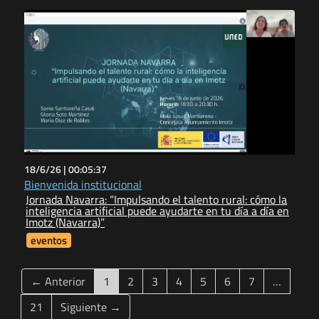
18/6/26 |
00:05:37
Bienvenida institucional
Jornada Navarra: “Impulsando el talento rural: cómo la
inteligencia artificial puede ayudarte en tu día a día en
Imotz (Navarra)”
eventos
(current)
← Anterior
1
2
3
4
5
6
7
…
21
Siguiente →