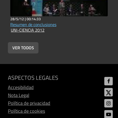
28/5/12 |
00:14:33
2
Resumen de conclusiones
I
UNI-CIENCIA 2012
U
VER TODOS
ASPECTOS LEGALES
Accesibilidad
Nota Legal
Política de privacidad
Política de cookies