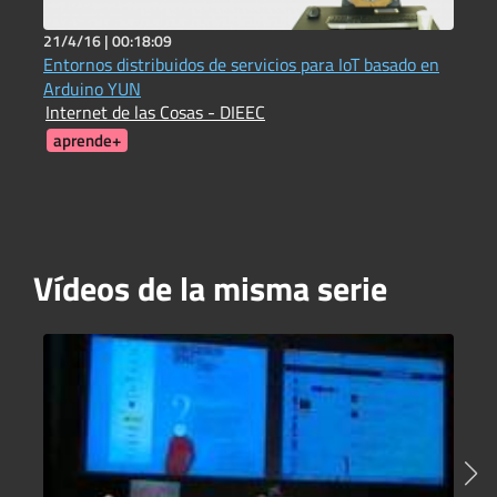
21/4/16 |
00:18:09
2
Entornos distribuidos de servicios para IoT basado en
E
Arduino YUN
O
Internet de las Cosas - DIEEC
J
aprende+
Vídeos de la misma serie