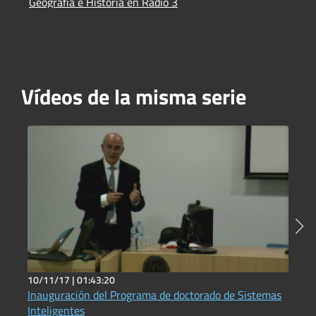
Geografía e Historia en Radio 3
I
Vídeos de la misma serie
10/11/17 |
01:43:20
1
Inauguración del Programa de doctorado de Sistemas
P
Inteligentes
a