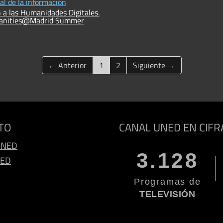
ual de la información
 a las Humanidades Digitales.
manities@Madrid Summer
(current)
← Anterior
1
2
Siguiente →
TO
CANAL UNED EN CIFR
UNED
3.128
NED
Programas de
TELEVISIÓN