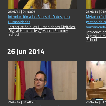
25/6/14 |
01:43:05
25/6/14 |
01:
Introducción a las Bases de Datos para
Metamorfosis
Humanidades
gestión de c
Introducción a las Humanidades Digitales.
humanidade
Digital Humanities@Madrid Summer
Introducción
School
Digital Hu
School
26 jun 2014
26/6/14 |
01:48:25
26/6/14 |
01: