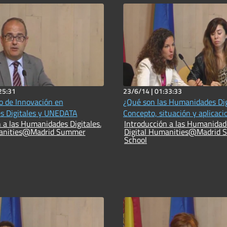
25:31
23/6/14 |
01:33:33
io de Innovación en
¿Qué son las Humanidades Dig
 Digitales y UNEDATA
Concepto, situación y aplicaci
 a las Humanidades Digitales.
Introducción a las Humanidade
manities@Madrid Summer
Digital Humanities@Madrid
School