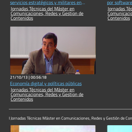
servicios estratégicos y militares en
por softwar
Jornadas Técnicas del Máster en
Jornadas Técnicas
entornos urbanos. Reingeniería del Modelo
Comunicaciones, Redes y Gestion de
Comunicacio
de Negocio de Transportes Urbanos para
Contenidos
Contenidos
adapt
21/10/13 |
00:56:18
Economía digital y políticas públicas
Jornadas Técnicas del Máster en
Comunicaciones, Redes y Gestion de
Contenidos
I Jornadas Técnicas Máster en Comunicaciones, Redes y Gestión de Co