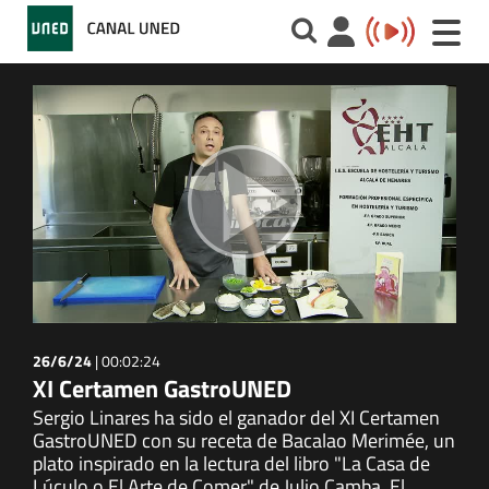
Toggle
naviga
26/6/24
|
00:02:24
XI Certamen GastroUNED
Sergio Linares ha sido el ganador del XI Certamen
GastroUNED con su receta de Bacalao Merimée, un
plato inspirado en la lectura del libro "La Casa de
Lúculo o El Arte de Comer" de Julio Camba. El