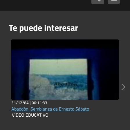
Te puede interesar
31/12/84 |
00:11:33
2
Abaddón. Semblanza de Ernesto Sábato
R
VIDEO EDUCATIVO
D