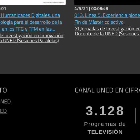
:01
4/5/21 |
00:08:48
. Humanidades Digitales: una
013. Linea 5. Experiencia pione
logía para el desarrollo de la
Fin de Máster colectivo
XI Jornadas de Investigación e
n en los TFG y TFM en las
Docente de la UNED (Sesiones 
de Investigación en Innovación
humanísticas
a UNED (Sesiones Paralelas)
TO
CANAL UNED EN CIFR
UNED
3.128
NED
Programas de
TELEVISIÓN