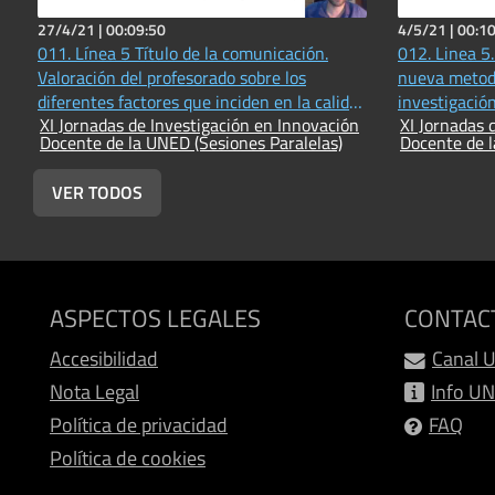
27/4/21 |
00:09:50
4/5/21 |
00:10
011. Línea 5 Título de la comunicación.
012. Linea 5
Valoración del profesorado sobre los
nueva metodo
diferentes factores que inciden en la calidad
investigació
XI Jornadas de Investigación en Innovación
XI Jornadas 
del proceso de dirección del Trabajos Fin de
disciplinas 
Docente de la UNED (Sesiones Paralelas)
Docente de l
Máster en Educación
VER TODOS
ASPECTOS LEGALES
CONTAC
Accesibilidad
Canal 
Nota Legal
Info U
Política de privacidad
FAQ
Política de cookies