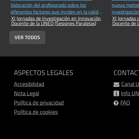
Valoración del profesorado sobre los
nueva metodo
diferentes factores que inciden en la calidad
investigació
XI Jornadas de Investigación en Innovación
XI Jornadas 
del proceso de dirección del Trabajos Fin de
disciplinas 
Docente de la UNED (Sesiones Paralelas)
Docente de l
Máster en Educación
VER TODOS
ASPECTOS LEGALES
CONTAC
Accesibilidad
Canal 
Nota Legal
Info U
Política de privacidad
FAQ
Política de cookies