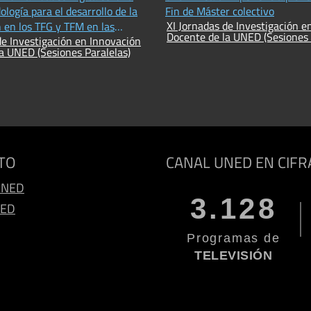
logía para el desarrollo de la
Fin de Máster colectivo
XI Jornadas de Investigación e
n en los TFG y TFM en las
Docente de la UNED (Sesiones 
de Investigación en Innovación
humanísticas
a UNED (Sesiones Paralelas)
TO
CANAL UNED EN CIFR
UNED
3.128
NED
Programas de
TELEVISIÓN