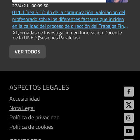
27/4/21 |
00:09:50
4
011. Línea 5 Título de la comunicación. Valoración del
0
profesorado sobre los diferentes factores que inciden
m
en la calidad del proceso de dirección del Trabajos Fin
l
XI Jornadas de Investigación en Innovación Docente
X
de Máster en Educación
de la UNED (Sesiones Paralelas)
d
VER TODOS
ASPECTOS LEGALES
Accesibilidad
Nota Legal
Política de privacidad
Política de cookies