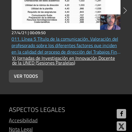
27/4/21 |
00:09:50
4
011. Línea 5 Título de la comunicación. Valoración del
0
profesorado sobre los diferentes factores que inciden
m
en la calidad del proceso de dirección del Trabajos Fin
l
XI Jornadas de Investigación en Innovación Docente
X
de Máster en Educación
de la UNED (Sesiones Paralelas)
d
VER TODOS
ASPECTOS LEGALES
Accesibilidad
Nota Legal