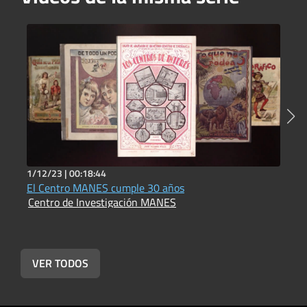
1/12/23 |
00:18:44
1
El Centro MANES cumple 30 años
E
Centro de Investigación MANES
C
VER TODOS