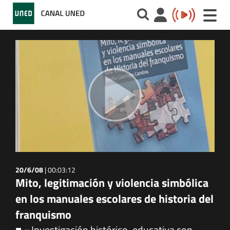
Toggle
naviga
20/6/08
|
00:03:12
Mito, legitimación y violencia simbólica
en los manuales escolares de historia del
franquismo
■ « Investigación histórico-educativa con