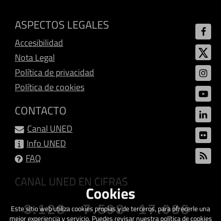
ASPECTOS LEGALES
Accesibilidad
Nota Legal
Política de privacidad
Política de cookies
CONTACTO
Canal UNED
Info UNED
FAQ
CANAL UNED EN CIFRAS
Cookies
3.128
7.598
17.088
Este sitio web utiliza cookies propias y de terceros, para ofrecerle una
mejor experiencia y servicio. Puedes revisar nuestra política de cookies