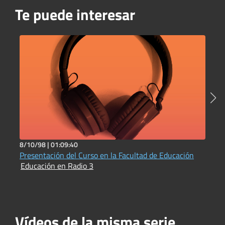
Te puede interesar
8/10/98 |
01:09:40
1
Presentación del Curso en la Facultad de Educación
D
Educación en Radio 3
b
E
Vídeos de la misma serie