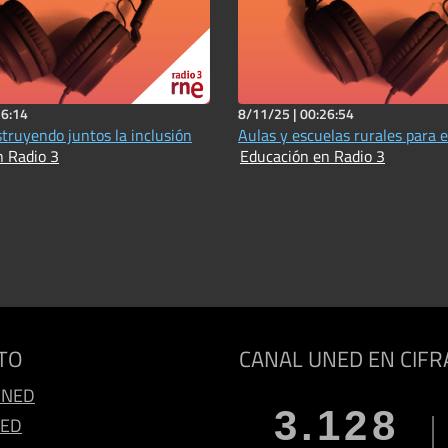
16:14
8/11/25 |
00:26:54
struyendo juntos la inclusión
Aulas y escuelas rurales para el
n Radio 3
Educación en Radio 3
TO
CANAL UNED EN CIFR
UNED
3.128
NED