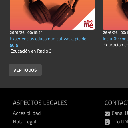
26/6/26 |
00:18:21
26/6/26 |
00:
Experiencias educomunicativas a pie de
IncluDE: con
Educación e
aula
Educación en Radio 3
VER TODOS
ASPECTOS LEGALES
CONTAC
Accesibilidad
Canal 
Nota Legal
Info U