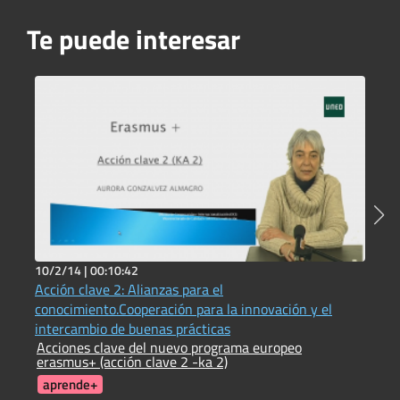
Te puede interesar
10/2/14 |
00:10:42
2
Acción clave 2: Alianzas para el
C
C
conocimiento.Cooperación para la innovación y el
intercambio de buenas prácticas
Acciones clave del nuevo programa europeo
erasmus+ (acción clave 2 -ka 2)
aprende+