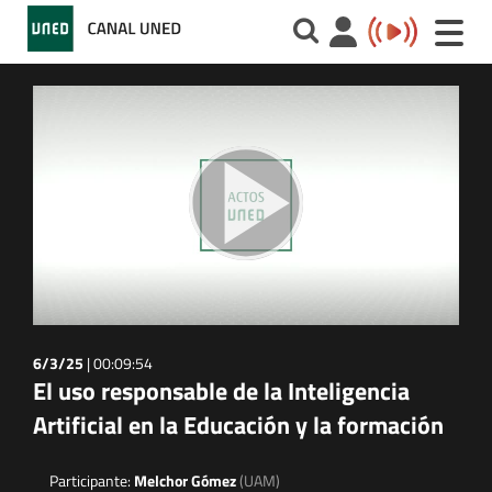
Toggle
naviga
6/3/25
|
00:09:54
El uso responsable de la Inteligencia
Artificial en la Educación y la formación
Participante:
Melchor Gómez
(UAM)