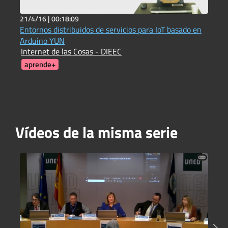
21/4/16 |
00:18:09
2
Entornos distribuidos de servicios para IoT basado en
E
Arduino YUN
O
Internet de las Cosas - DIEEC
J
aprende+
Vídeos de la misma serie