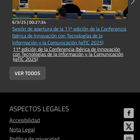
6/3/25 |
00:27:34
6
Sesión de apertura de la 11ª edición de la Conferencia
A
1
Ibérica de Innovación con Tecnologías de la
c
Información y la Comunicación (ieTIC 2025)
(
11ª edición de la Conferencia Ibérica de Innovación
con Tecnologías de la Información y la Comunicación
(ieTIC 2025)
VER TODOS
ASPECTOS LEGALES
Accesibilidad
Nota Legal
Política de privacidad