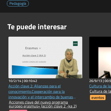
Pedagogía
Te puede interesar
10/2/14 |
00:10:42
26/9/13 |
00:
Acción clave 2: Alianzas para el
Cultura de la
Cultura de la
conocimiento.Cooperación para la
innovación y el intercambio de buenas
eventos
Acciones clave del nuevo programa
prácticas
europeo erasmus+ (acción clave 2 -ka 2)