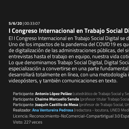
5/6/20
|
00:33:07
I Congreso Internacional en Trabajo Social Di
El I Congreso Internacional en Trabajo Social Digital se
Uno de los impactos de la pandemia del COVID19 es que 
de digitalización de las administraciones públicas, del 
entrevistas hasta el trabajo en equipo, nuestra vida cot
Lo que denominamos Trabajo Social Digital, Digital Soc
especialización a convertirse en una parte fundamental 
desarrollará totalmente en línea, con una metodología 
videopósters, y también comunicaciones en texto.
Participante:
Antonio López Peláez
(catedrático de Trabajo Social y S
Participante:
Chaime Marcuello Servós
(profesor titular Trabajo Soci
Participante:
Joaquín Castillo de Mesa
(profesor de Trabajo Social, 
Realizador:
Ana Ventureira Pedrosa
(redactora - locutora, UNED Med
Licencia: Reconocimiento-NoComercial-CompartirIgual 3.0 Espa
Visto: 227 veces