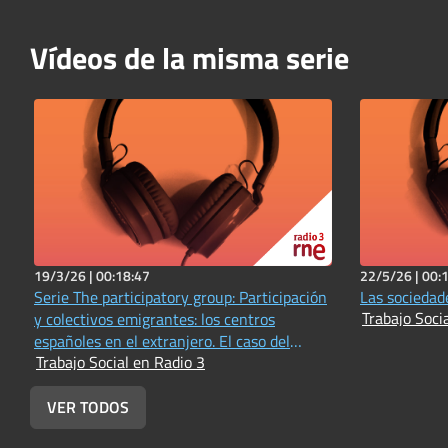
Vídeos de la misma serie
19/3/26 |
00:18:47
22/5/26 |
00:
Serie The participatory group: Participación
Las sociedad
Trabajo Soci
y colectivos emigrantes: los centros
españoles en el extranjero. El caso del
Trabajo Social en Radio 3
Centro Español del Perú
VER TODOS