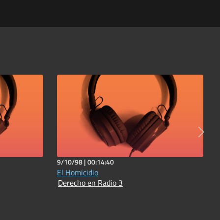
9/10/98 |
00:14:40
El Homicidio
Derecho en Radio 3