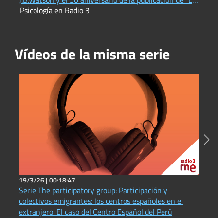
Psicología en Radio 3
conducta de los organismos" por B.F.Skinner
Vídeos de la misma serie
19/3/26 |
00:18:47
2
Serie The participatory group: Participación y
L
T
colectivos emigrantes: los centros españoles en el
extranjero. El caso del Centro Español del Perú