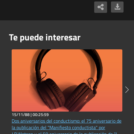
Te puede interesar
15/11/88 |
00:25:59
5
Dos aniversarios del conductismo: el 75 aniversario de
H
la publicación del "Manifiesto conductista" por
c
P
J.B.Watson y el 50 aniversario de la publicación de "La