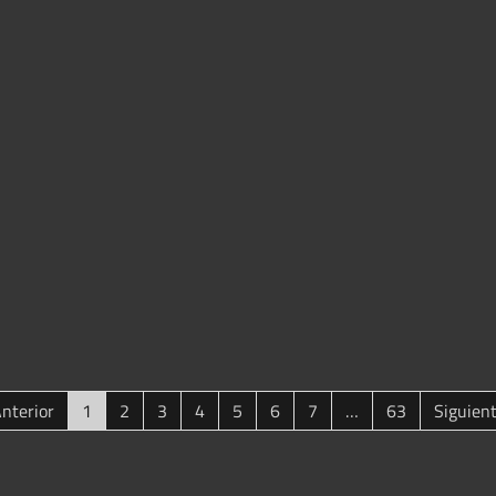
(current)
nterior
1
2
3
4
5
6
7
…
63
Siguien