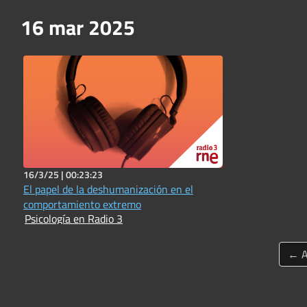
16 mar 2025
16/3/25 |
00:23:23
El papel de la deshumanización en el
comportamiento extremo
Psicología en Radio 3
← A