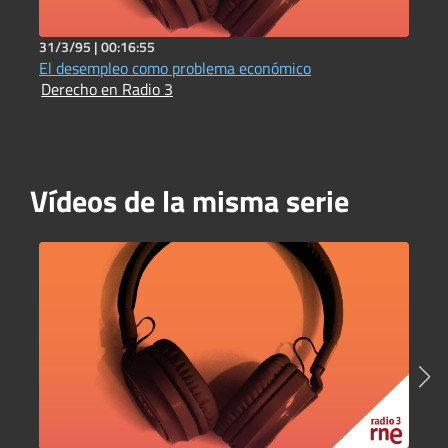
31/3/95 |
00:16:55
3
El desempleo como problema económico
L
Derecho en Radio 3
D
Vídeos de la misma serie