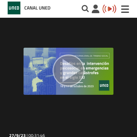
Toggle
naviga
27/9/23
|
00:31:46