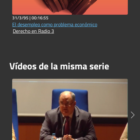
31/3/95 |
00:16:55
3
El desempleo como problema económico
L
Derecho en Radio 3
D
Vídeos de la misma serie