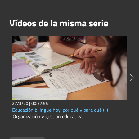
Vídeos de la misma serie
27/3/20 |
00:27:54
1
Educación bilingüe hoy: por qué y para qué (II)
E
Organización y gestión educativa
O