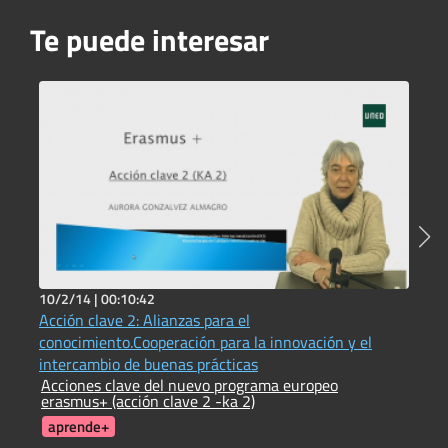
Te puede interesar
10/2/14 |
00:10:42
2
Acción clave 2: Alianzas para el
C
C
conocimiento.Cooperación para la innovación y el
intercambio de buenas prácticas
Acciones clave del nuevo programa europeo
erasmus+ (acción clave 2 -ka 2)
aprende+