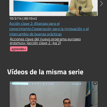
10/2/14 |
00:10:42
2
Acción clave 2: Alianzas para el
C
C
conocimiento.Cooperación para la innovación y el
intercambio de buenas prácticas
Acciones clave del nuevo programa europeo
erasmus+ (acción clave 2 -ka 2)
aprende+
Vídeos de la misma serie