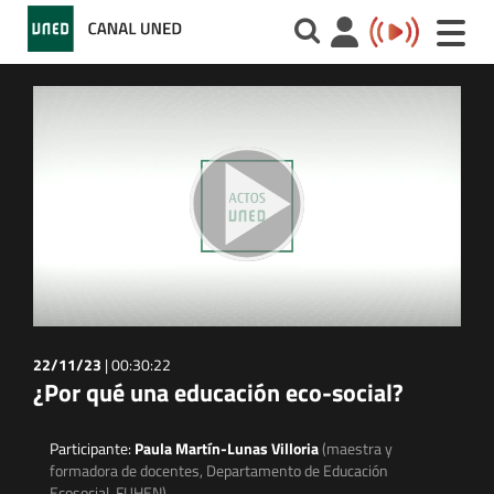
Toggle
naviga
22/11/23
|
00:30:22
¿Por qué una educación eco-social?
Participante:
Paula Martín-Lunas Villoria
(maestra y
formadora de docentes, Departamento de Educación
Ecosocial, FUHEN)