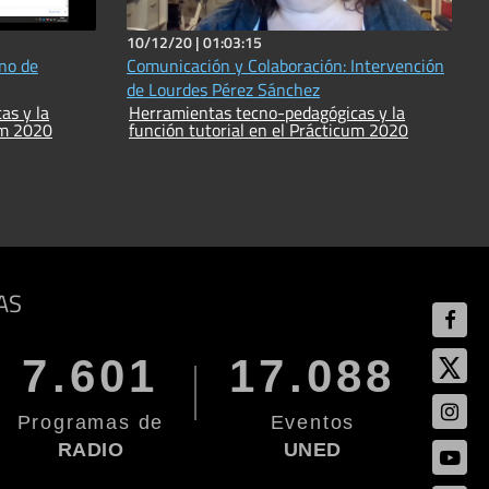
10/12/20 |
01:03:15
rno de
Comunicación y Colaboración: Intervención
de Lourdes Pérez Sánchez
as y la
Herramientas tecno-pedagógicas y la
um 2020
función tutorial en el Prácticum 2020
AS
7.601
17.088
Programas de
Eventos
RADIO
UNED