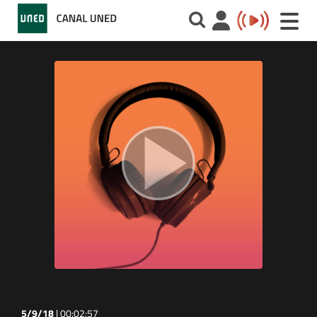
Toggle
naviga
5/9/18
|
00:02:57