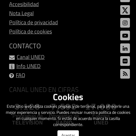
Accesibilidad
Nota Legal
Política de privacidad
Política de cookies
CONTACTO
Canal UNED
Info UNED
FAQ
CANAL UNED EN CIFRAS
Cookies
3.128
7.598
17.088
Este sitio web utiliza cookies propias y de terceros, para ofrecerle una
mejor experiencia y servicio. Puedes revisar nuestra política de cookies
Programas de
Programas de
Eventos
en cualquier momento. Si estás de acuerdo marca la casilla
TELEVISIÓN
RADIO
UNED
correspondiente.
Aceptar