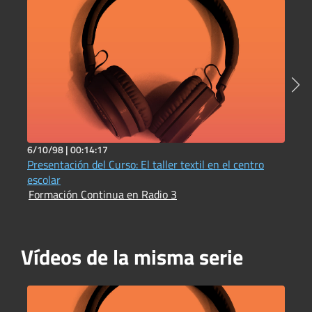
6/10/98 |
00:14:17
6
Presentación del Curso: El taller textil en el centro
P
escolar
P
Formación Continua en Radio 3
F
Vídeos de la misma serie