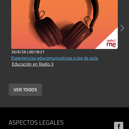
26/6/26 |
00:18:21
2
Experiencias educomunicativas a pie de aula
I
Educación en Radio 3
E
VER TODOS
ASPECTOS LEGALES