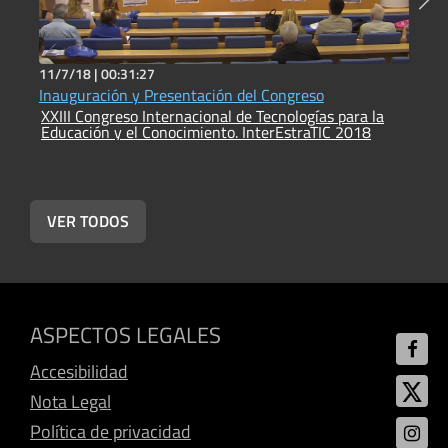
11/7/18 |
00:31:27
1
Inauguración y Presentación del Congreso
E
XXIII Congreso Internacional de Tecnologías para la
l
Educación y el Conocimiento. InterEstraTIC 2018
X
E
VER TODOS
ASPECTOS LEGALES
Accesibilidad
Nota Legal
Política de privacidad