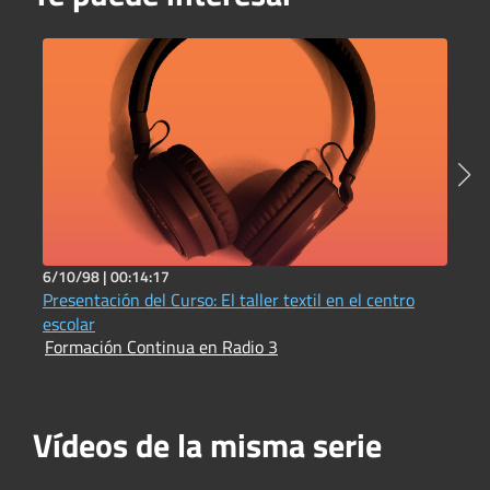
6/10/98 |
00:14:17
6
Presentación del Curso: El taller textil en el centro
P
escolar
P
Formación Continua en Radio 3
F
Vídeos de la misma serie