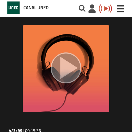
Toggle
naviga
4/3/99
|
00:15:36