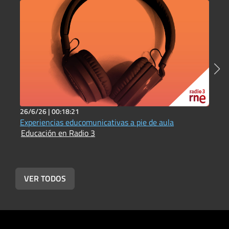
26/6/26 |
00:18:21
2
Experiencias educomunicativas a pie de aula
I
Educación en Radio 3
E
VER TODOS