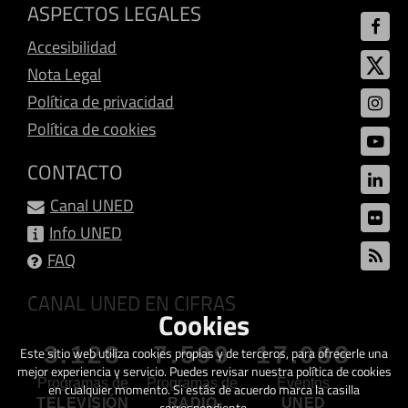
ASPECTOS LEGALES
Accesibilidad
Nota Legal
Política de privacidad
Política de cookies
CONTACTO
Canal UNED
Info UNED
FAQ
CANAL UNED EN CIFRAS
Cookies
3.128
7.599
17.088
Este sitio web utiliza cookies propias y de terceros, para ofrecerle una
mejor experiencia y servicio. Puedes revisar nuestra política de cookies
Programas de
Programas de
Eventos
en cualquier momento. Si estás de acuerdo marca la casilla
TELEVISIÓN
RADIO
UNED
correspondiente.