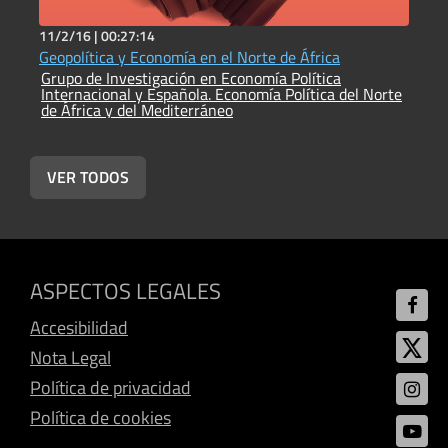
11/2/16 |
00:27:14
3
Geopolítica y Economía en el Norte de África
C
Grupo de Investigación en Economía Política
n
Internacional y Española. Economía Política del Norte
G
de África y del Mediterráneo
I
d
VER TODOS
ASPECTOS LEGALES
Accesibilidad
Nota Legal
Política de privacidad
Política de cookies