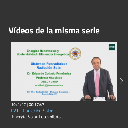
Vídeos de la misma serie
10/1/17 |
00:17:47
1
FV1 - Radiación Solar
Energía Solar Fotovoltaica
E