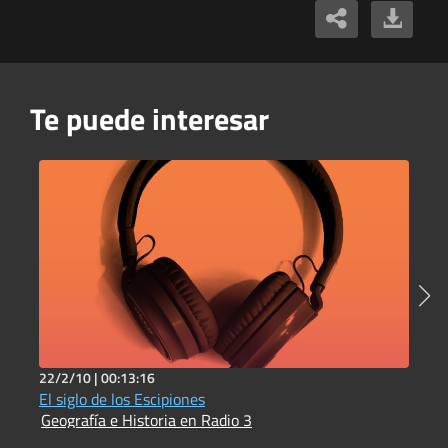
Te puede interesar
22/2/10 |
00:13:16
6
El siglo de los Escipiones
P
Geografía e Historia en Radio 3
I