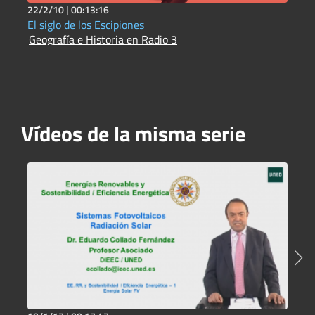
22/2/10 |
00:13:16
6
El siglo de los Escipiones
P
Geografía e Historia en Radio 3
I
Vídeos de la misma serie