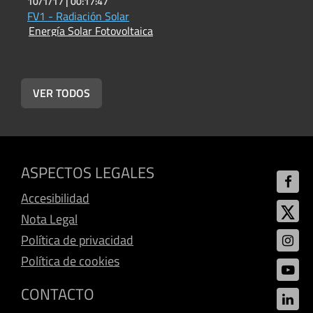
10/1/17 |
00:17:47
1
FV1 - Radiación Solar
Energía Solar Fotovoltaica
E
VER TODOS
ASPECTOS LEGALES
Accesibilidad
Nota Legal
Política de privacidad
Política de cookies
CONTACTO