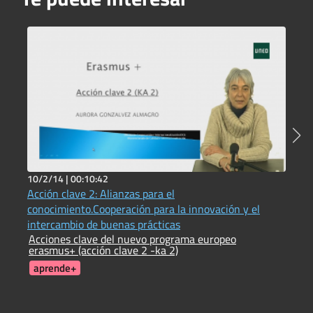
10/2/14 |
00:10:42
2
Acción clave 2: Alianzas para el
C
C
conocimiento.Cooperación para la innovación y el
intercambio de buenas prácticas
Acciones clave del nuevo programa europeo
erasmus+ (acción clave 2 -ka 2)
aprende+