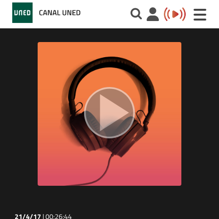
Toggle
naviga
21/4/17
|
00:26:44