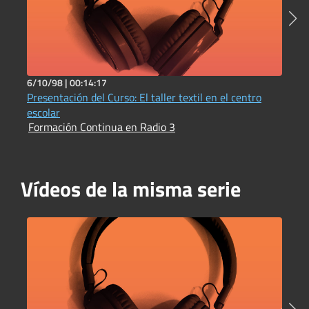
6/10/98 |
00:14:17
6
Presentación del Curso: El taller textil en el centro
P
escolar
P
Formación Continua en Radio 3
F
Vídeos de la misma serie