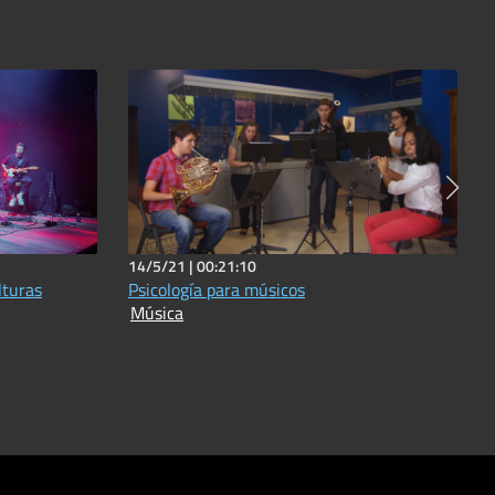
14/5/21 |
00:21:10
lturas
Psicología para músicos
Música