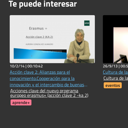
Te puede interesar
10/2/14 |
00:10:42
26/9/13 |
00:
Acción clave 2: Alianzas para el
Cultura de la
Cultura de la
conocimiento.Cooperación para la
innovación y el intercambio de buenas
eventos
Acciones clave del nuevo programa
prácticas
europeo erasmus+ (acción clave 2 -ka 2)
aprende+