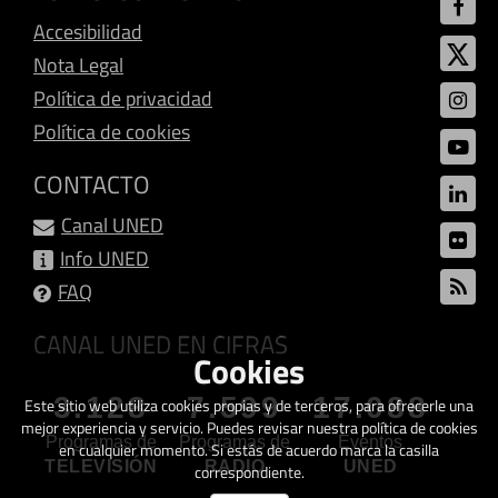
Accesibilidad
Nota Legal
Política de privacidad
Política de cookies
CONTACTO
Canal UNED
Info UNED
FAQ
CANAL UNED EN CIFRAS
Cookies
3.128
7.599
17.088
Este sitio web utiliza cookies propias y de terceros, para ofrecerle una
mejor experiencia y servicio. Puedes revisar nuestra política de cookies
Programas de
Programas de
Eventos
en cualquier momento. Si estás de acuerdo marca la casilla
TELEVISIÓN
RADIO
UNED
correspondiente.