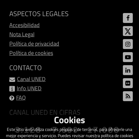
ASPECTOS LEGALES
Accesibilidad
Nota Legal
Política de privacidad
Política de cookies
CONTACTO
Canal UNED
Info UNED
FAQ
CANAL UNED EN CIFRAS
Cookies
3.128
7.600
17.088
Este sitio web utiliza cookies propias y de terceros, para ofrecerle una
mejor experiencia y servicio. Puedes revisar nuestra política de cookies