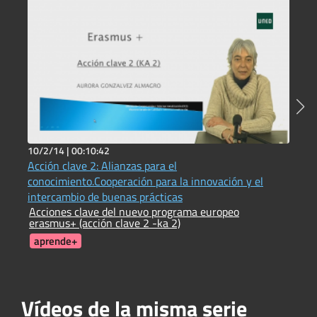
10/2/14 |
00:10:42
2
Acción clave 2: Alianzas para el
C
C
conocimiento.Cooperación para la innovación y el
intercambio de buenas prácticas
Acciones clave del nuevo programa europeo
erasmus+ (acción clave 2 -ka 2)
aprende+
Vídeos de la misma serie