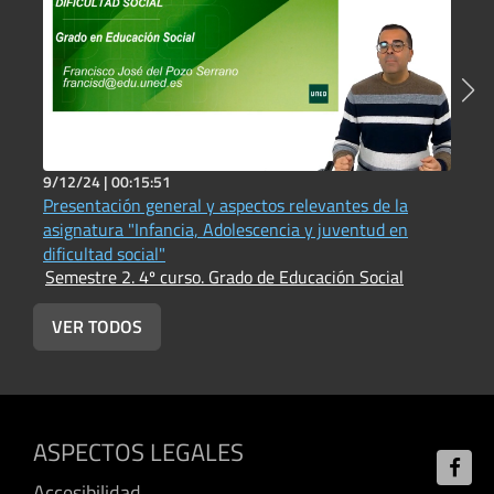
9/12/24 |
00:15:51
3
Presentación general y aspectos relevantes de la
P
asignatura "Infancia, Adolescencia y juventud en
s
S
dificultad social"
Semestre 2. 4º curso. Grado de Educación Social
VER TODOS
ASPECTOS LEGALES
Accesibilidad