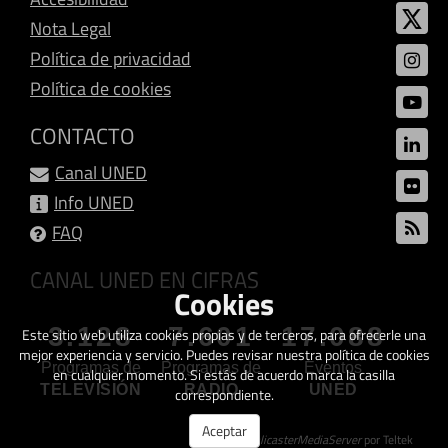
Nota Legal
Política de privacidad
Política de cookies
CONTACTO
Canal UNED
Info UNED
FAQ
CANAL UNED EN CIFRAS
Cookies
3.128
7.601
17.088
Este sitio web utiliza cookies propias y de terceros, para ofrecerle una
mejor experiencia y servicio. Puedes revisar nuestra política de cookies
Programas de
Programas de
Eventos
en cualquier momento. Si estás de acuerdo marca la casilla
TELEVISIÓN
RADIO
UNED
correspondiente.
Aceptar
Creado con
GalicasterMediaServer
por Teltek