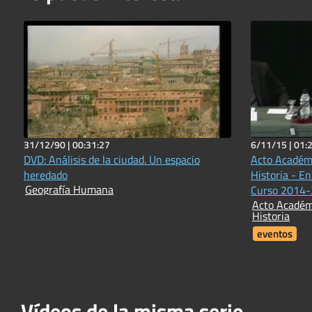
31/12/90 |
00:31:27
6/11/15 |
01:
DVD: Análisis de la ciudad. Un espacio
Acto Académi
heredado
Historia - E
Geografía Humana
Curso 2014
Acto Académi
Historia
eventos
Vídeos de la misma serie