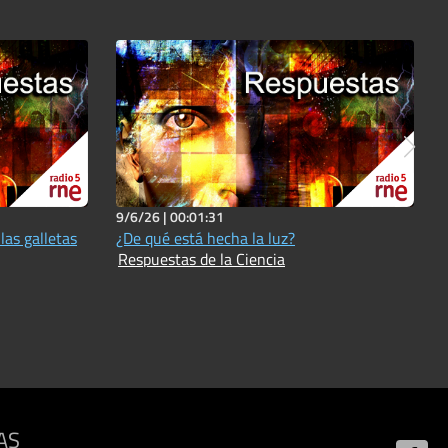
9/6/26 |
00:01:31
las galletas
¿De qué está hecha la luz?
Respuestas de la Ciencia
AS