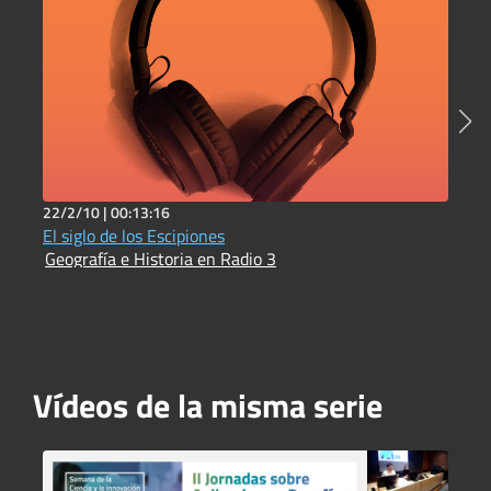
22/2/10 |
00:13:16
6
El siglo de los Escipiones
P
Geografía e Historia en Radio 3
I
Vídeos de la misma serie