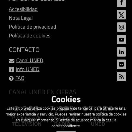
Accesibilidad
Nota Legal
Política de privacidad
Política de cookies
CONTACTO
Canal UNED
Info UNED
FAQ
CANAL UNED EN CIFRAS
Cookies
3.128
7.598
17.088
Este sitio web utiliza cookies propias y de terceros, para ofrecerle una
mejor experiencia y servicio. Puedes revisar nuestra política de cookies
Programas de
Programas de
Eventos
en cualquier momento. Si estás de acuerdo marca la casilla
TELEVISIÓN
RADIO
UNED
correspondiente.