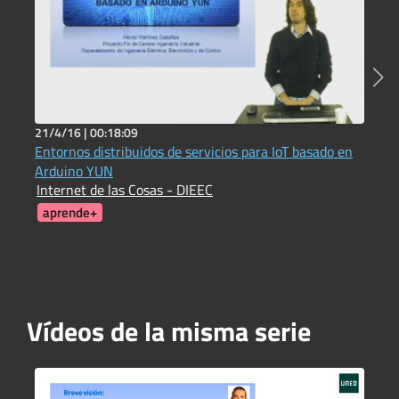
21/4/16 |
00:18:09
2
Entornos distribuidos de servicios para IoT basado en
E
Arduino YUN
O
Internet de las Cosas - DIEEC
J
aprende+
Vídeos de la misma serie