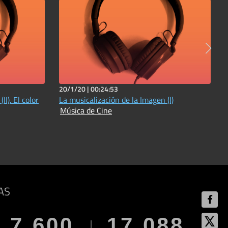
20/1/20 |
00:24:53
I). El color
La musicalización de la Imagen (I)
Música de Cine
AS
7.600
17.088