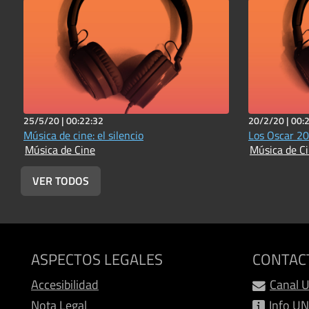
25/5/20 |
00:22:32
20/2/20 |
00:
Música de cine: el silencio
Los Oscar 20
Música de Cine
Música de C
VER TODOS
ASPECTOS LEGALES
CONTAC
Accesibilidad
Canal 
Nota Legal
Info U