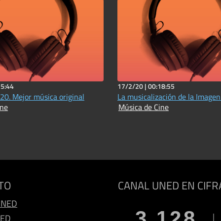
25:44
17/2/20 |
00:18:55
20. Mejor música original
La musicalización de la Imagen (I
ine
Música de Cine
TO
CANAL UNED EN CIFR
UNED
3.128
NED