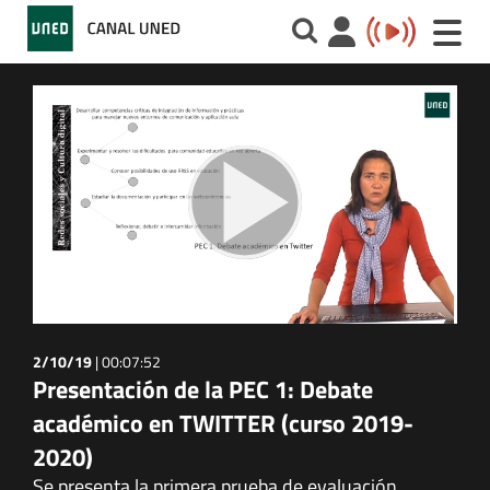
Toggle
naviga
2/10/19
|
00:07:52
Presentación de la PEC 1: Debate
académico en TWITTER (curso 2019-
2020)
Se presenta la primera prueba de evaluación