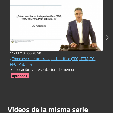
11/11/13 |
00:28:50
2
¿Cómo escribir un trabajo científico (TFG, TFM, TCI,
O
PFC, PhD,…)?
t
Elaboración y presentación de memorias
C
I
aprende+
Vídeos de la misma serie