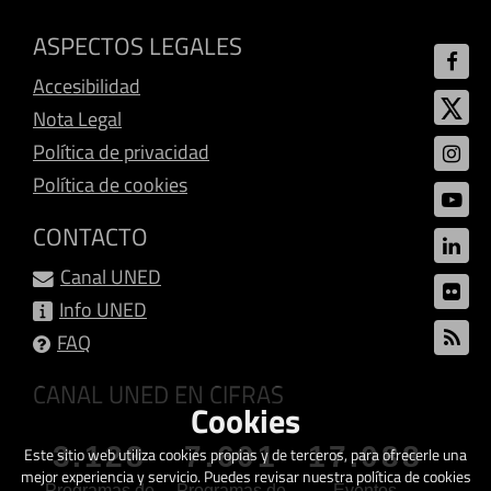
ASPECTOS LEGALES
Accesibilidad
Nota Legal
Política de privacidad
Política de cookies
CONTACTO
Canal UNED
Info UNED
FAQ
CANAL UNED EN CIFRAS
Cookies
3.128
7.601
17.088
Este sitio web utiliza cookies propias y de terceros, para ofrecerle una
mejor experiencia y servicio. Puedes revisar nuestra política de cookies
Programas de
Programas de
Eventos