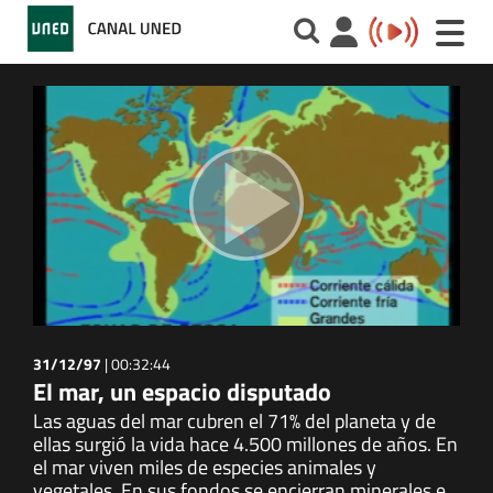
Toggle
naviga
31/12/97
|
00:32:44
El mar, un espacio disputado
Las aguas del mar cubren el 71% del planeta y de
ellas surgió la vida hace 4.500 millones de años. En
el mar viven miles de especies animales y
vegetales. En sus fondos se encierran minerales e