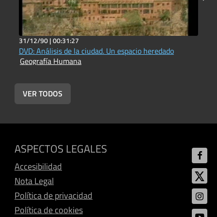
31/12/90 |
00:31:27
3
DVD: Análisis de la ciudad. Un espacio heredado
A
Geografía Humana
p
G
VER TODOS
ASPECTOS LEGALES
Accesibilidad
Nota Legal
Política de privacidad
Política de cookies