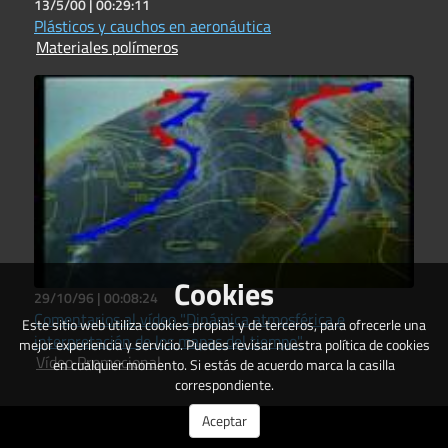
13/5/00 |
00:29:11
Plásticos y cauchos en aeronáutica
Materiales polímeros
Cookies
29/10/96 |
00:08:24
Comentarios al vídeo "Dinámica atmosférica e
Este sitio web utiliza cookies propias y de terceros, para ofrecerle una
interpretación de los mapas del tiempo"
mejor experiencia y servicio. Puedes revisar nuestra política de cookies
Vídeo Promocional
en cualquier momento. Si estás de acuerdo marca la casilla
correspondiente.
Aceptar