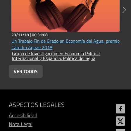
29/11/18 |
00:31:08
2
Un Trabajo Fin de Grado en Economía del Agua, premio
L
G
Cátedra Aquae 2018
I
Grupo de Investigación en Economía Política
Internacional y Española. Política del agua
VER TODOS
ASPECTOS LEGALES
Accesibilidad
Nota Legal