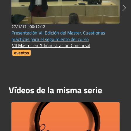
27/1/17 |
00:12:12
7
Presentación VII Edición del Master. Cuestiones
1
prácticas para el seguimiento del curso
I
VII Máster en Administración Concursal
i
F
eventos
Vídeos de la misma serie