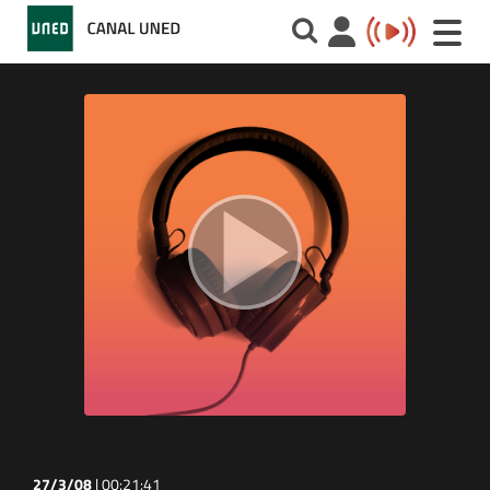
Toggle
naviga
27/3/08
|
00:21:41