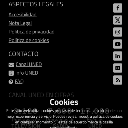
ASPECTOS LEGALES
Accesibilidad
Nota Legal
Política de privacidad
Política de cookies
CONTACTO
Canal UNED
Info UNED
FAQ
CANAL UNED EN CIFRAS
Cookies
3.128
7.600
17.088
Este sitio web utiliza cookies propias y de terceros, para ofrecerle una
mejor experiencia y servicio. Puedes revisar nuestra política de cookies
Programas de
Programas de
Eventos
en cualquier momento. Si estás de acuerdo marca la casilla
TELEVISIÓN
RADIO
UNED
correspondiente.